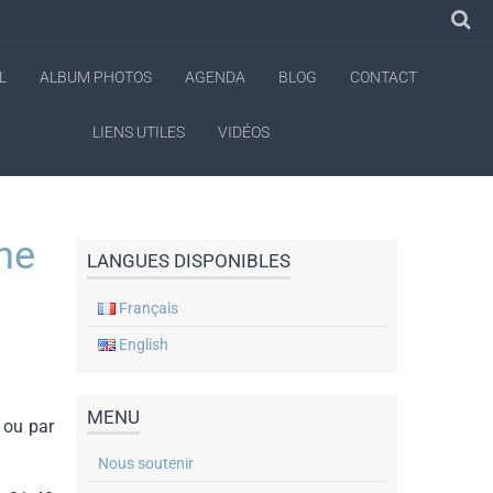
L
ALBUM PHOTOS
AGENDA
BLOG
CONTACT
LIENS UTILES
VIDÉOS
ne
LANGUES DISPONIBLES
Français
English
MENU
 ou par
Nous soutenir