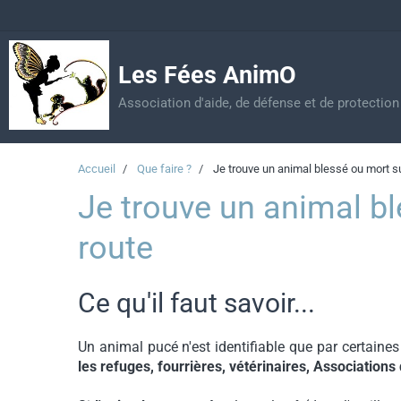
Les Fées AnimO
Association d'aide, de défense et de protectio
Accueil
Que faire ?
Je trouve un animal blessé ou mort su
Je trouve un animal bl
route
Ce qu'il faut savoir...
Un animal pucé n'est identifiable que par certaine
les refuges, fourrières, vétérinaires, Association