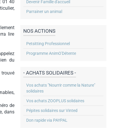
: 01 40
Devenir Famille d'accueil
iculier,
Parrainer un animal
ilement
NOS ACTIONS
rra lire
Petsitting Professionnel
appelez
Programme AnimO'Détente
bien du
- ACHATS SOLIDAIRES -
 trouvé
Vos achats "Nourrir comme la Nature"
solidaires
nables,
Vos achats ZOOPLUS solidaires
méro de
Pépites solidaires sur Vinted
le, dans
Don rapide via PAYPAL