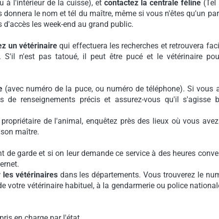
u à l'intérieur de la cuisse), et
contactez la centrale féline
(Tel 
s donnera le nom et tél du maître, même si vous n'êtes qu'un part
s d'accès les week-end au grand public.
z un vétérinaire
qui effectuera les recherches et retrouvera fac
é. S'il n'est pas tatoué, il peut être pucé et le vétérinaire pou
e
(avec numéro de la puce, ou numéro de téléphone). Si vous 
pas de renseignements précis et assurez-vous qu'il s'agisse 
propriétaire de l'animal, enquêtez près des lieux où vous avez
e son maître.
nt de garde et si on leur demande ce service à des heures conve
ternet.
 les vétérinaires
dans les départements. Vous trouverez le nu
e votre vétérinaire habituel, à la gendarmerie ou police nationa
is en charge par l'état.