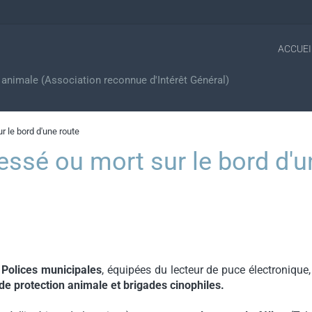
ACCUEI
n animale (Association reconnue d'Intérêt Général)
r le bord d'une route
essé ou mort sur le bord d'u
s
Polices municipales
, équipées du lecteur de puce électronique,
s de protection animale et brigades cinophiles.