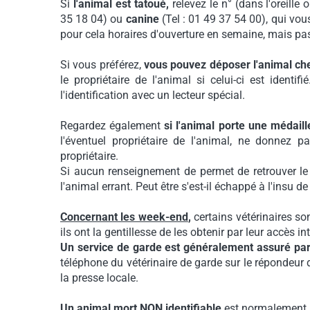
Si
l'animal est tatoué,
relevez le n° (dans l'oreille o
35 18 04) ou
canine
(Tel : 01 49 37 54 00), qui vou
pour cela horaires d'ouverture en semaine, mais pa
Si vous préférez,
vous pouvez déposer l'animal che
le propriétaire de l'animal si celui-ci est identifi
l'identification avec un lecteur spécial.
Regardez également
si l'animal porte une médaill
l'éventuel propriétaire de l'animal, ne donnez 
propriétaire.
Si aucun renseignement de permet de retrouver le 
l'animal errant. Peut être s'est-il échappé à l'insu d
Concernant les week-end
,
certains vétérinaires so
ils ont la gentillesse de les obtenir par leur accès in
Un service de garde est généralement assuré par
téléphone du vétérinaire de garde sur le répondeur d
la presse locale.
Un animal mort NON identifiable
est normalement pr