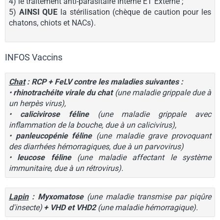
4) le traitement anti-parasitaire Interne ET Externe ;
5)
AINSI QUE
la stérilisation (chèque de caution pour les
chatons, chiots et NACs).
INFOS Vaccins
Chat
: RCP + FeLV contre les maladies suivantes :
•
rhinotrachéite virale du chat
(une maladie grippale due à
un herpès virus),
•
calicivirose féline
(une maladie grippale avec
inflammation de la bouche, due à un calicivirus),
•
panleucopénie féline
(une maladie grave provoquant
des diarrhées hémorragiques, due à un parvovirus)
•
leucose féline
(une maladie affectant le système
immunitaire, due à un rétrovirus).
Lapin
: Myxomatose
(une maladie transmise par piqûre
d'insecte)
+ VHD et VHD2
(une maladie hémorragique).