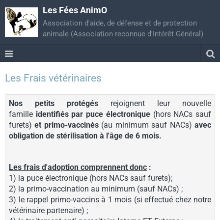
Les Fées AnimO
Association d'aide, de défense et de protection
animale (Association reconnue d'Intérêt Général)
Les Frais vétérinaires
Nos petits protégés
rejoignent leur nouvelle
famille
identifiés par puce électronique
(hors NACs sauf
furets)
et primo-vaccinés
(au minimum sauf NACs)
avec
obligation de stérilisation à l'âge de 6 mois.
Les frais d'adoption comprennent donc
:
1) la puce électronique (hors NACs sauf furets);
2) la primo-vaccination au minimum (sauf NACs) ;
3) le rappel primo-vaccins à 1 mois (si effectué chez notre
vétérinaire partenaire) ;