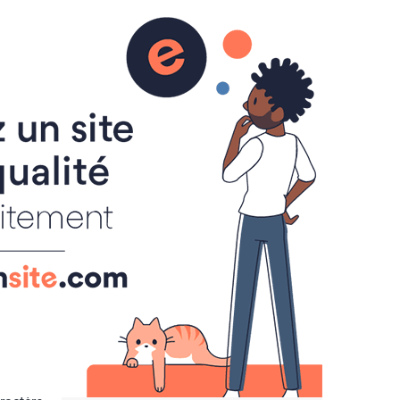
L
ALBUM PHOTOS
AGENDA
BLOG
CONTACT
LIENS UTILES
VIDÉOS
LANGUES DISPONIBLES
Français
lir, de
English
ux sont
MENU
Nous soutenir
Devenir Famille d'accueil
e moins