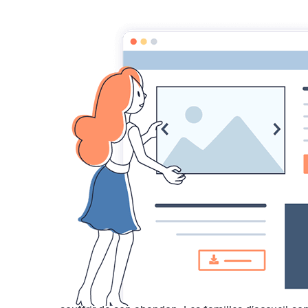
Les Fées AnimO
Association d'aide, de défense et de protectio
Accueil
Devenir Famille d'accueil (FA)
Devenir Famille d'accue
En devenant Famille d'Accueil
, vous permettez 
reprendre confiance, d'être respecté et aimé et de 
Une Famille d'Accueil
, c’est un foyer aimant, une
placés momentanément en attendant de trouver une 
La Famille d’Accueil
joue un rôle essentiel pour l’an
Une Famille d’Accueil
permet à l’animal de profi