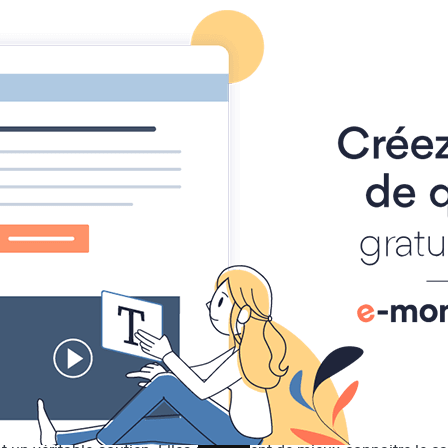
ACCUEI
n animale (Association reconnue d'Intérêt Général)
il (FA)
à un animal d'avoir un foyer aimant et chaleureux, de se rétab
pouvoir être adopté dans les meilleures conditions possibles.
 famille ou une personne vivant seule, au sein duquel des anima
famille définitive.
imal qu’elle recueille et pour l’association.
ter de la chaleur d’un foyer aimant et attentionné et donc d