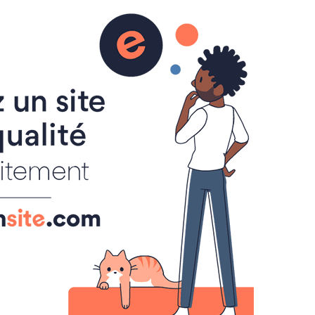
L
ALBUM PHOTOS
AGENDA
BLOG
CONTACT
LIENS UTILES
VIDÉOS
LANGUES DISPONIBLES
Français
English
MENU
Nous soutenir
Devenir Famille d'accueil