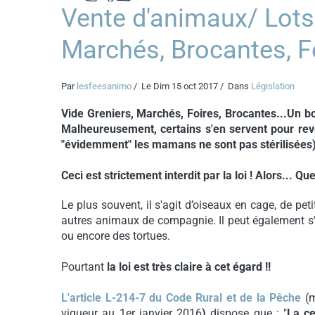
Vente d'animaux/ Lots 
Marchés, Brocantes, Foi
Par
lesfeesanimo
Le Dim 15 oct 2017
Dans
Législation
Vide Greniers, Marchés, Foires, Brocantes...Un bon
Malheureusement, certains s'en servent pour rev
"évidemment" les mamans ne sont pas stérilisées
Ceci est strictement interdit par la loi ! Alors... Q
Le plus souvent, il s'agit d’oiseaux en cage, de p
autres animaux de compagnie. Il peut également s
ou encore des tortues.
Pourtant
la loi est très claire à cet égard !!
L'article L-214-7 du Code Rural et de la Pêche
(
vigueur au 1er janvier 2016
)
dispose que : "
La ce