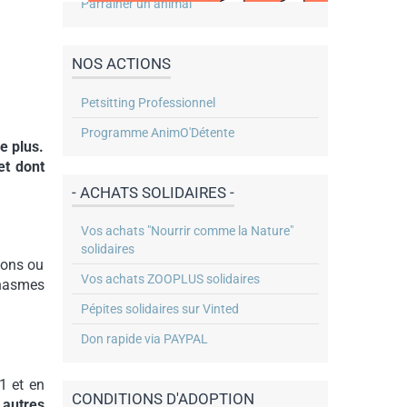
Parrainer un animal
NOS ACTIONS
Petsitting Professionnel
Programme AnimO'Détente
e plus.
et dont
- ACHATS SOLIDAIRES -
Vos achats "Nourrir comme la Nature"
solidaires
tons ou
Vos achats ZOOPLUS solidaires
phasmes
Pépites solidaires sur Vinted
Don rapide via PAYPAL
1 et en
CONDITIONS D'ADOPTION
 autres