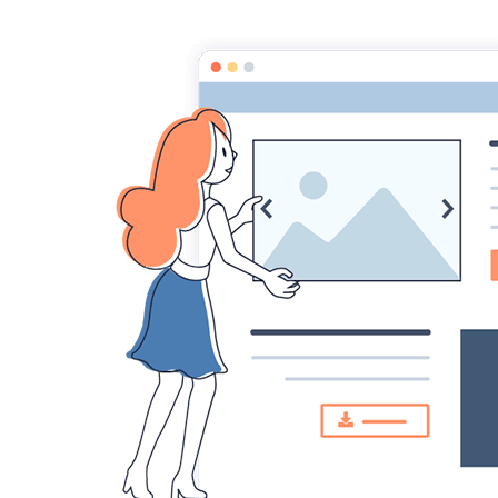
Les Fées AnimO
Association d'aide, de défense et de protectio
Accueil
Blog
Législation
Vente d'animaux/ Lots sur les