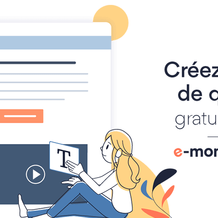
ACCUEI
n animale (Association reconnue d'Intérêt Général)
 Vide Greniers, Marchés, Brocantes, Foires...Que dit la Loi ?